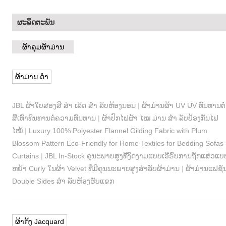
ຜະລິດຕະພັນ
ຜ້າຄຸມຜ້າມ່ານ
ຜ້າມ່ານ ດຳ
JBL ຜ້າໃບສອງສີ ສຳ ເລັດ ສຳ ລັບຫ້ອງນອນ
|
ຜ້າມ່ານຜ້າ UV UV ທົນທານຕໍ່
ສີເທົາທົນທານຕໍ່ຄວາມທົນທານ
|
ຜ້າປົກໄຟຜ້າ ໄໝ ມ່ານ ສຳ ລັບປ້ອງກັນໄຟ
ໄໝ້
|
Luxury 100% Polyester Flannel Gilding Fabric with Plum
Blossom Pattern Eco-Friendly for Home Textiles for Bedding Sofas
Curtains
|
JBL In-Stock ຄຸນະພາບສູງທີ່ງົດງາມແບບເອີຣົບການຖັກແສ່ວແບ
ຫຍ້າ Curly ໃນຜ້າ Velvet ທີ່ມີຄຸນນະພາບສູງສໍາລັບຜ້າມ່ານ
|
ຜ້າມ່ານແຟຊັ່
Double Sides ສຳ ລັບຫ້ອງຮັບແຂກ
ຜ້າກັ້ງ Jacquard