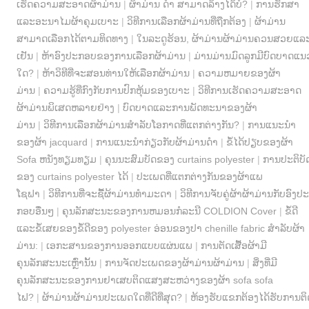
ເຮັດຄວາມສະອາດຜ້າມ່ານ
|
ຜ້າມ່ານ ດຳ ສາມາດລ້າງໄດ້ບໍ?
|
ການຮັກສາ
ແລະອະນາໄມຜ້າຄຸມເບາະ
|
ວິທີການເລືອກຜ້າມ່ານທີ່ຖືກຕ້ອງ
|
ຜ້າມ່ານ
ສາມາດເລືອກໄດ້ຕາມທິດທາງ
|
ໃນລະດູຮ້ອນ, ຜ້າມ່ານຜ້າມ່ານຄວນສວຍແລ
ເຢັນ
|
ຫ້າອົງປະກອບຂອງການເລືອກຜ້າມ່ານ
|
ມ່ານມ່ານມົດລູກມີບົດບາດແນ
ໃດ?
|
ຫ້າວິທີທີ່ຈະສອນທ່ານໃຫ້ເລືອກຜ້າມ່ານ
|
ຄວາມຫມາຍຂອງຜ້າ
ມ່ານ
|
ຄວາມຮູ້ທີ່ກົງກັບການປົກຫຸ້ມຂອງເບາະ
|
ວິທີການເຮັດຄວາມສະອາດ
ຜ້າມ່ານພິເສດຫລາຍຢ່າງ
|
ບົດບາດແລະການພັດທະນາຂອງຜ້າ
ມ່ານ
|
ວິທີການເລືອກຜ້າມ່ານສໍາລັບໂອກາດທີ່ແຕກຕ່າງກັນ?
|
ການແນະນໍາ
ຂອງຜ້າ jacquard
|
ການແນະນໍາກ່ຽວກັບຜ້າມ່ານດໍາ
|
ຂໍ້ໄດ້ປຽບຂອງຜ້າ
Sofa ຫນັງທຽມທຽມ
|
ຄຸນນະສົມບັດຂອງ curtains polyester
|
ການປະຕິບັ
ຂອງ curtains polyester ໄດ້
|
ປະເພດທີ່ແຕກຕ່າງກັນຂອງຜ້າແພ
ໂຊຟາ
|
ວິທີການທີ່ຈະຊື້ຜ້າມ່ານທໍາມະດາ
|
ວິທີການຈັບຄູ່ຜ້າຜ້າມ່ານກັບອົງປະ
ກອບອື່ນໆ
|
ຄຸນລັກສະນະຂອງການຫມອນກໍລະນີ COLDION Cover
|
ຂໍ້ດີ
ແລະຂໍ້ເສຍຂອງຂໍ້ດີຂອງ polyester ອ່ອນຂອງປາ chenille fabric ສໍາລັບຜ້າ
ມ່ານ:
|
ເອກະສານຂອງການອອກແບບແຜ່ນແພ
|
ການຕັດເສື້ອຜ້າມີ
ຄຸນລັກສະນະເຫຼົ່ານັ້ນ
|
ການຈັດປະເພດຂອງຜ້າມ່ານຜ້າມ່ານ
|
ສິ່ງທີ່ມີ
ຄຸນລັກສະນະຂອງການຢາເສບຕິດແສງສະຫວ່າງຂອງຜ້າ sofa sofa
ໄຟ?
|
ຜ້າມ່ານຜ້າມ່ານປະເພດໃດທີ່ດີທີ່ສຸດ?
|
ຫ້ອງຮັບແຂກຕ້ອງໄດ້ຮັບການຕິ