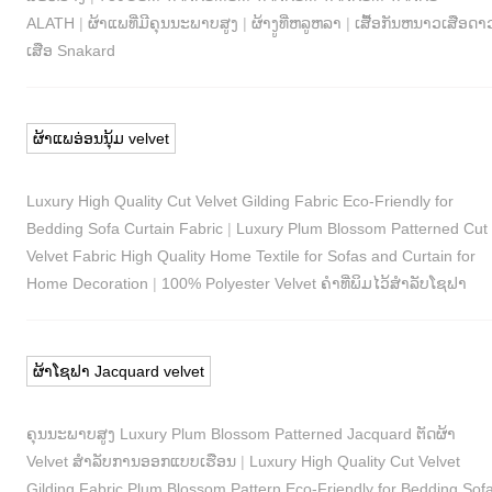
ALATH
|
ຜ້າແພທີ່ມີຄຸນນະພາບສູງ
|
ຜ້າງູທີ່ຫລູຫລາ
|
ເສື້ອກັນຫນາວເສືອດາ
ເສືອ Snakard
ຜ້າແພອ່ອນນຸ້ມ velvet
Luxury High Quality Cut Velvet Gilding Fabric Eco-Friendly for
Bedding Sofa Curtain Fabric
|
Luxury Plum Blossom Patterned Cut
Velvet Fabric High Quality Home Textile for Sofas and Curtain for
Home Decoration
|
100% Polyester Velvet ຄໍາທີ່ພິມໄວ້ສໍາລັບໂຊຟາ
ຜ້າໂຊຟາ Jacquard velvet
ຄຸນ​ນະ​ພາບ​ສູງ Luxury Plum Blossom Patterned Jacquard ຕັດ​ຜ້າ
Velvet ສໍາ​ລັບ​ການ​ອອກ​ແບບ​ເຮືອນ
|
Luxury High Quality Cut Velvet
Gilding Fabric Plum Blossom Pattern Eco-Friendly for Bedding Sof