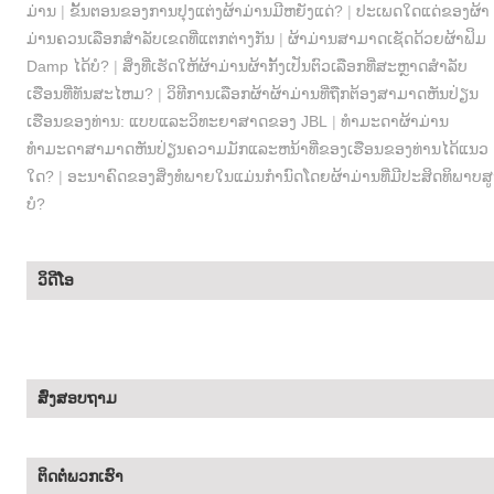
ມ່ານ
|
ຂັ້ນຕອນຂອງການປຸງແຕ່ງຜ້າມ່ານມີຫຍັງແດ່?
|
ປະເພດໃດແດ່ຂອງຜ້າ
ມ່ານຄວນເລືອກສໍາລັບເຂດທີ່ແຕກຕ່າງກັນ
|
ຜ້າມ່ານສາມາດເຊັດດ້ວຍຜ້າຟິມ
Damp ໄດ້ບໍ?
|
ສິ່ງທີ່ເຮັດໃຫ້ຜ້າມ່ານຜ້າກັ້ງເປັນຕົວເລືອກທີ່ສະຫຼາດສໍາລັບ
ເຮືອນທີ່ທັນສະໄຫມ?
|
ວິທີການເລືອກຜ້າຜ້າມ່ານທີ່ຖືກຕ້ອງສາມາດຫັນປ່ຽນ
ເຮືອນຂອງທ່ານ: ແບບແລະວິທະຍາສາດຂອງ JBL
|
ທໍາມະດາຜ້າມ່ານ
ທໍາມະດາສາມາດຫັນປ່ຽນຄວາມມັກແລະຫນ້າທີ່ຂອງເຮືອນຂອງທ່ານໄດ້ແນວ
ໃດ?
|
ອະນາຄົດຂອງສິ່ງທໍພາຍໃນແມ່ນກໍານົດໂດຍຜ້າມ່ານທີ່ມີປະສິດທິພາບສູ
ບໍ?
ວິດີໂອ
ສົ່ງສອບຖາມ
ຕິດ​ຕໍ່​ພວກ​ເຮົາ