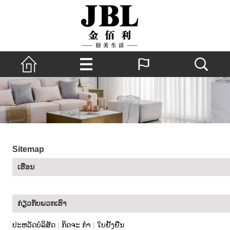
Sitemap
ເຮືອນ
ກ່ຽວ​ກັບ​ພວກ​ເຮົາ
ປະ​ຫວັດ​ບໍ​ລິ​ສັດ
|
ກິດຈະ ກຳ
|
ໃບຢັ້ງຢືນ